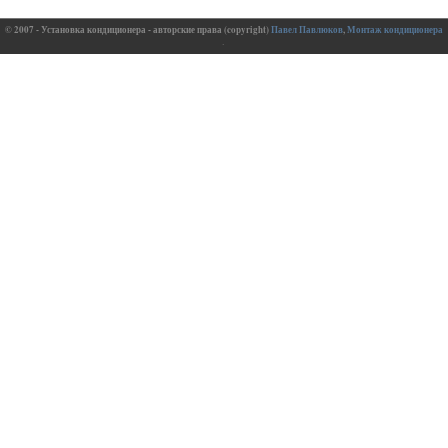
© 2007 - Установка кондиционера - авторские права (copyright)
Павел Павлюков
,
Монтаж кондиционера
.