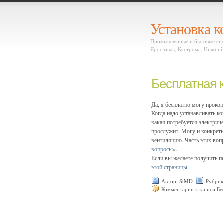
Установка 
Промышленные и бытовые сист
Ярославль, Кострома, Нижний
Бесплатная 
Да, я бесплатно могу проко
Когда надо устанавливать к
какая потребуется электрич
прослужит. Могу и конкретн
вентиляцию. Часть этих воп
вопросы
».
Если вы желаете получить п
этой страницы
.
Автор: StMD
Рубрик
Комментарии
к записи Бе