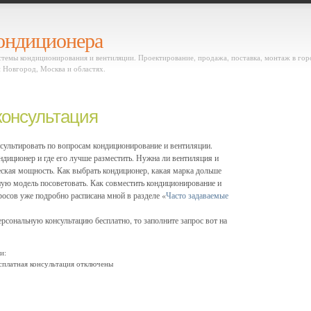
кондиционера
емы кондиционирования и вентиляции. Проектирование, продажа, поставка, монтаж в гор
 Новгород, Москва и областях.
консультация
нсультировать по вопросам кондиционирование и вентиляции.
ондиционер и где его лучше разместить. Нужна ли вентиляция и
еская мощность. Как выбрать кондиционер, какая марка дольше
ую модель посоветовать. Как совместить кондиционирование и
росов уже подробно расписана мной в разделе «
Часто задаваемые
ерсональную консультацию бесплатно, то заполните запрос вот на
и:
сплатная консультация
отключены